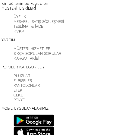
için bültenimize kayıt olun
MÜŞTERİ İLİŞKİLERİ
ÜYELİK
MESAFELİ SATIŞ SÖZLEŞMESİ
TESLİMAT & İADE
KVKK
YARDIM
MÜŞTERİ HİZMETLERİ
SIKÇA SORULAN SORULAR
KARGO TAKİBİ
POPÜLER KATEGORİLER
BLUZLAR
ELBİSELER
PANTOLONLAR
ETEK
CEKET
PENYE
MOBİL UYGULAMALARIMIZ