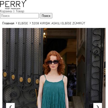
Корзина
0
Товар
Главная
ELBİSE
3208 KIRIŞIK ASKILI ELBİSE ZÜMRÜT