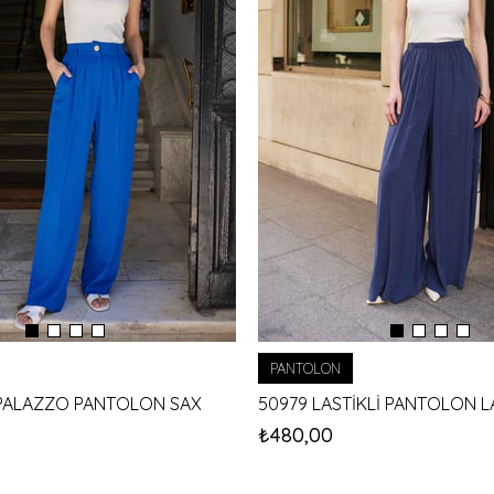
PANTOLON
İ PALAZZO PANTOLON SAX
50979 LASTİKLİ PANTOLON 
₺480,00