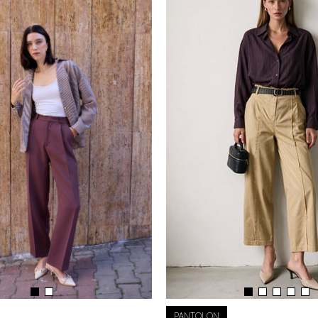
PANTOLON