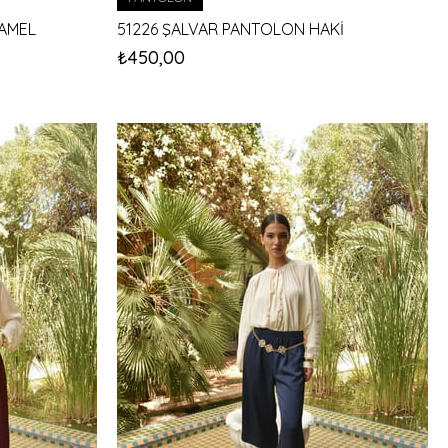
CAMEL
51226 ŞALVAR PANTOLON HAKİ
₺450,00