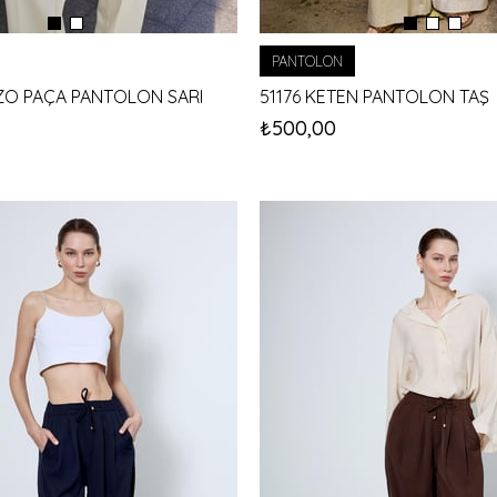
PANTOLON
ZO PAÇA PANTOLON SARI
51176 KETEN PANTOLON TAŞ
₺500,00