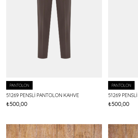
PANTOLON
PANTOLON
51269 PENSLİ PANTOLON KAHVE
51269 PENSL
₺500,00
₺500,00