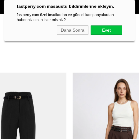
fastperry.com masaüstü bildirimlerine ekleyin.
fastperry.com özel fırsatlardan ve güncel kampanyalardan
haberiniz olsun ister misiniz?
Daha Sonra
Evet