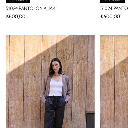
51024 PANTOLON KHAKİ
51024 PANT
₺600,00
₺600,00