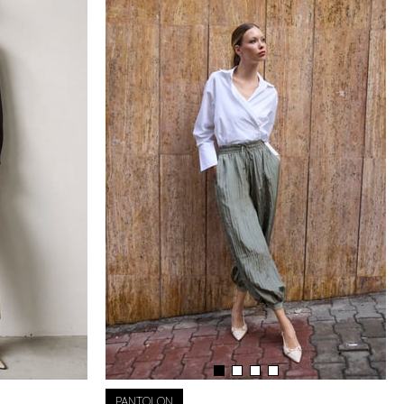
PANTOLON