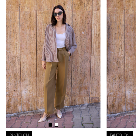
PANTOLON
PANTOLON