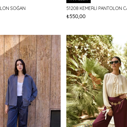
OLON SOĞAN
51208 KEMERLİ PANTOLON 
₺550,00