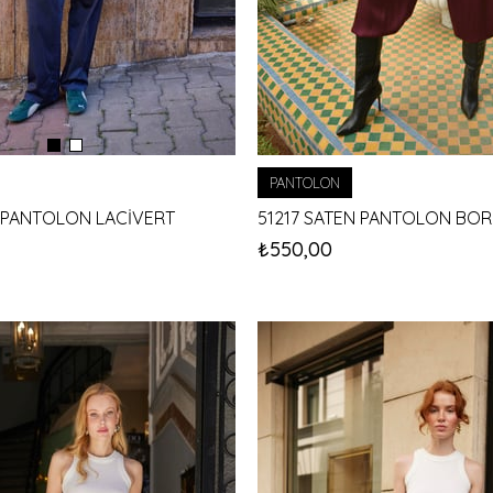
PANTOLON
N PANTOLON LACİVERT
51217 SATEN PANTOLON BO
₺550,00