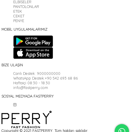
ELBİSELER
PANTOLONLAR
ETEK
CEKET
PENYE
MOBİL UYGULAMALARIMIZ
BİZE ULAŞIN
Canlı Destek:
9000000000
WhatsApp Destek:
+90 542 693 68 86
Haftaiçi 08:30 - 18:30
info@fastperry.com
SOSYAL MEDYADA FASTPERRY
Copyright © 2021 FASTPERRY. Tüm hakları saklıdır.