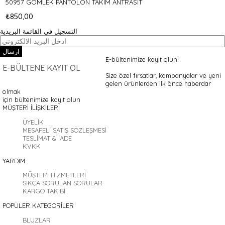
50957 GÖMLEK PANTOLON TAKIM ANTRASİT
₺850,00
التسجيل في القائمة البريدية
ارسال
E-bültenimize kayıt olun!
E-BÜLTENE KAYIT OL
Size özel fırsatlar, kampanyalar ve yeni
gelen ürünlerden ilk önce haberdar
olmak
için bültenimize kayıt olun
MÜŞTERİ İLİŞKİLERİ
ÜYELİK
MESAFELİ SATIŞ SÖZLEŞMESİ
TESLİMAT & İADE
KVKK
YARDIM
MÜŞTERİ HİZMETLERİ
SIKÇA SORULAN SORULAR
KARGO TAKİBİ
POPÜLER KATEGORİLER
BLUZLAR